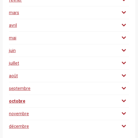
février
mars
avril
mai
juin
juillet
août
septembre
octobre
novembre
décembre