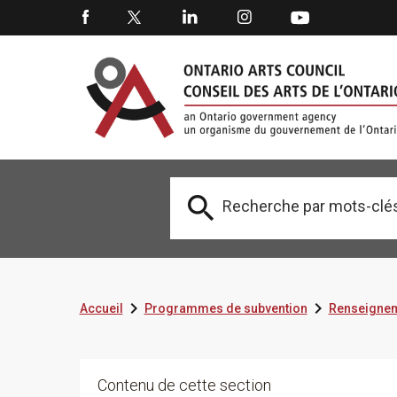



Accueil
Programmes de subvention
Renseignem
Contenu de cette section