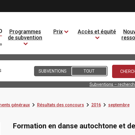
Programmes
Prix
Accès et équité
Nouv
de subvention
ress
Conditions
SUBVENTIONS
TOUT
Subventions – recherc



ents généraux
Résultats des concours
2016
septembre
Formation en danse autochtone et de