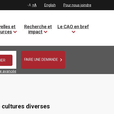
-A
+A
English
Pour nous joindre
elles et
Recherche et
Le CAO en bref
ources
impact

FAIRE UNE DEMANDE
he avancée
 cultures diverses