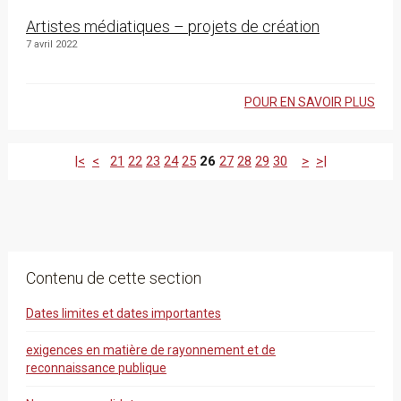
Artistes médiatiques – projets de création
7 avril 2022
POUR EN SAVOIR PLUS
|<
<
21
22
23
24
25
26
27
28
29
30
>
>|
Contenu de cette section
Dates limites et dates importantes
exigences en matière de rayonnement et de
reconnaissance publique